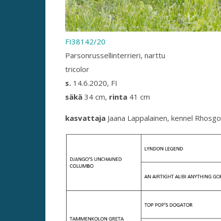
FI38142/20
Parsonrussellinterrieri, narttu
tricolor
s.
14.6.2020, FI
säkä
34 cm,
rinta
41 cm
kasvattaja
Jaana Lappalainen, kennel Rhosgo