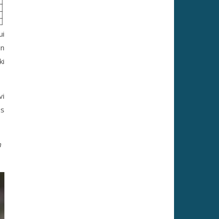
ui
en
ki
vi
os
m