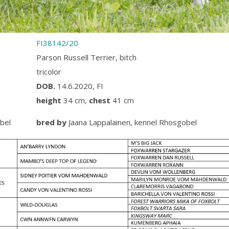
FI38142/20
Parson Russell Terrier, bitch
tricolor
DOB.
14.6.2020, FI
height
34 cm,
chest
41 cm
bel
bred by
Jaana Lappalainen, kennel Rhosgobel