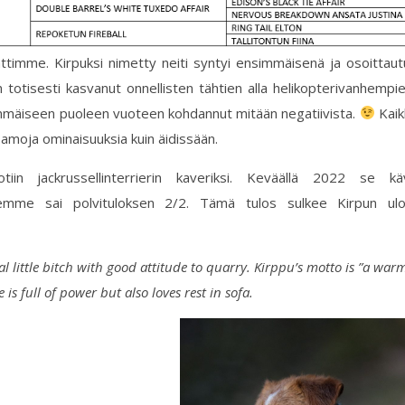
ttimme. Kirpuksi nimetty neiti syntyi ensimmäisenä ja osoittaut
n totisesti kasvanut onnellisten tähtien alla helikopterivanhempi
mmäiseen puoleen vuoteen kohdannut mitään negatiivista.
Kaik
 samoja ominaisuuksia kuin äidissään.
in jackrussellinterrierin kaveriksi. Keväällä 2022 se kä
semme sai polvituloksen 2/2. Tämä tulos sulkee Kirpun ul
al little bitch with good attitude to quarry. Kirppu’s motto is ”a war
 is full of power but also loves rest in sofa.