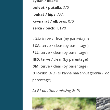
sydän / heart:
polvet / patella:
2/2
lonkat / hips:
A/A
kyynärät / elbows:
0/0
selkä / back:
LTV0
LOA:
terve / clear (by parentage)
SCA:
terve / clear (by parentage)
PLL:
terve / clear (by parentage)
JBD:
terve / clear (by parentage)
DM:
terve / clear (by parentage)
D locus:
D/D (ei kanna haalennusgeeniä / does
parentage)
2x P1 puuttuu / missing 2x P1