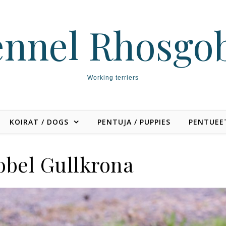
nnel Rhosgo
Working terriers
KOIRAT / DOGS
PENTUJA / PUPPIES
PENTUEET
bel Gullkrona