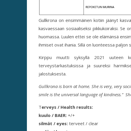
Gullkrona on ensimmäinen kotiin jäänyt kasva
kasvaessaan sosiaaliseksi pikkukoiraksi. Se o
huomassa. Luulen ettei se ole elämänsä ensi
ihmiset ovat ihania. Sillä on luonteessa paljon
Kirppu muutti syksyllä 2021 uuteen koti
terveystarkastuksissa ja suureksi harmik
jalostuksesta.
Gullkrona is born at home. She is very, very soci
smile is the universal language of kindness.” She
T
erveys / Health results:
kuulo / BAER:
+/+
silmät / eyes:
terveet / clear