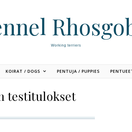
nnel Rhosgo
Working terriers
KOIRAT / DOGS
PENTUJA / PUPPIES
PENTUEET
 testitulokset