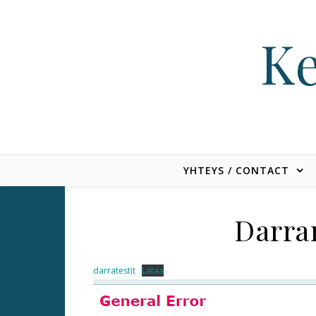
Skip to content
Ke
YHTEYS / CONTACT
Darran
darratestit
Lataa